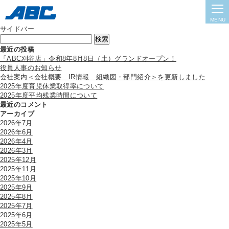
Archive
2023.09.25
Environment（環境）
MENU
サイドバー
検
索:
最近の投稿
「ABC刈谷店」令和8年8月8日（土）グランドオープン！
役員人事のお知らせ
会社案内＜会社概要 IR情報 組織図・部門紹介＞を更新しました
2025年度育児休業取得率について
2025年度平均残業時間について
最近のコメント
アーカイブ
2026年7月
2026年6月
2026年4月
2026年3月
2025年12月
2025年11月
2025年10月
2025年9月
2025年8月
2025年7月
2025年6月
2025年5月