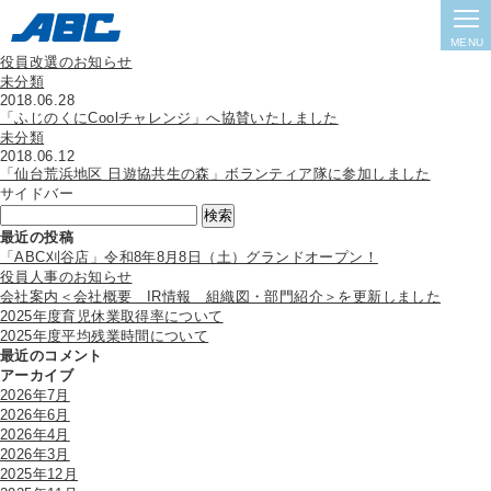
Archive
未分類
2018.06.29
MENU
役員改選のお知らせ
未分類
2018.06.28
「ふじのくにCoolチャレンジ」へ協賛いたしました
未分類
2018.06.12
「仙台荒浜地区 日遊協共生の森」ボランティア隊に参加しました
サイドバー
検
索:
最近の投稿
「ABC刈谷店」令和8年8月8日（土）グランドオープン！
役員人事のお知らせ
会社案内＜会社概要 IR情報 組織図・部門紹介＞を更新しました
2025年度育児休業取得率について
2025年度平均残業時間について
最近のコメント
アーカイブ
2026年7月
2026年6月
2026年4月
2026年3月
2025年12月