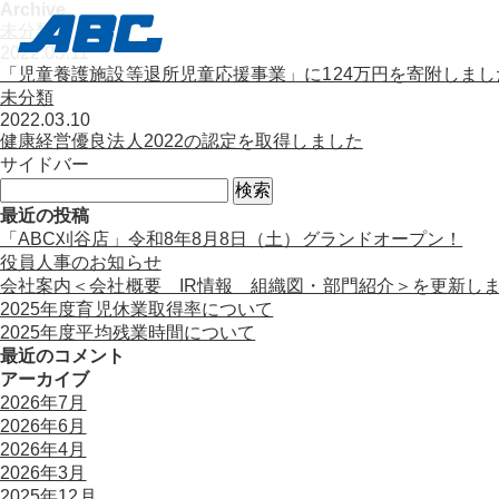
Archive
未分類
2022.03.11
「児童養護施設等退所児童応援事業」に124万円を寄附しまし
未分類
2022.03.10
健康経営優良法人2022の認定を取得しました
サイドバー
検
索:
最近の投稿
「ABC刈谷店」令和8年8月8日（土）グランドオープン！
役員人事のお知らせ
会社案内＜会社概要 IR情報 組織図・部門紹介＞を更新し
2025年度育児休業取得率について
2025年度平均残業時間について
最近のコメント
アーカイブ
2026年7月
2026年6月
2026年4月
2026年3月
2025年12月