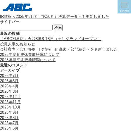
Archive
未分類
2025.06.30
MENU
IR情報＜2025年3月期（第30期）決算データ＞を更新しました
サイドバー
検
索:
最近の投稿
「ABC刈谷店」令和8年8月8日（土）グランドオープン！
役員人事のお知らせ
会社案内＜会社概要 IR情報 組織図・部門紹介＞を更新しました
2025年度育児休業取得率について
2025年度平均残業時間について
最近のコメント
アーカイブ
2026年7月
2026年6月
2026年4月
2026年3月
2025年12月
2025年11月
2025年10月
2025年9月
2025年8月
2025年7月
2025年6月