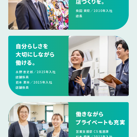
店づくりを。
柴田 貢宏／2010年入社
店長
自分らしさを
大切にしながら
働ける。
永野 恵史郎／2025年入社
店舗係員
岩本 夏林／2025年入社
店舗係員
働きながら
プライベートも
充実
営業支援部 CS推進課
松本 愛美／2011年入社