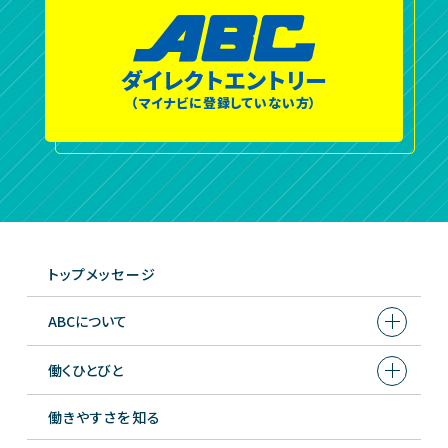
ダイレクトエントリー
（マイナビに登録していない方）
トップメッセージ
ABCについて
働くひとびと
働きやすさを知る
営業支援部 広告宣伝課
Interview
齋藤 健太／2003年入社 課長