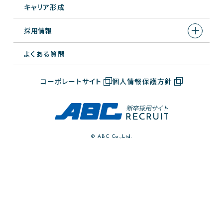
キャリア形成
柴田 貢宏／2010年入社 店長
Interview
採用情報
永野 恵史郎／2025年入社 店舗係員
Interview
よくある質問
岩本 夏林／2025年入社 店舗係員
営業支援部 CS推進課
Interview
コーポレートサイト
個人情報保護方針
松本 愛美／2011年入社 調査役補
関野 美鈴／2009年入社 調査役補
© ABC Co.,Ltd.