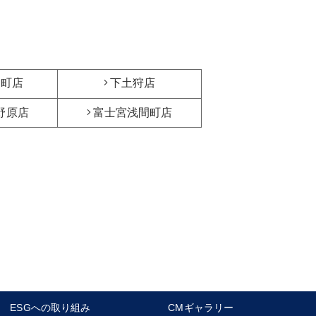
日町店
下土狩店
野原店
富士宮浅間町店
ESGへの取り組み
CMギャラリー