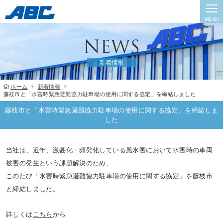
MENU
新着情報
ホーム
新着情報
藤枝市と「水害時緊急避難協力駐車場の使用に関する協定」を締結しました
藤枝市と「水害時緊急避難協力駐車場の使用に関する協定」を締結しま
した
当社は、近年、激甚化・頻発化している風水害において水害時の車両
被害の発生という課題解決のため、
このたび「水害時緊急避難協力駐車場の使用に関する協定」を藤枝市
と締結しました。
詳しくは
こちら
から